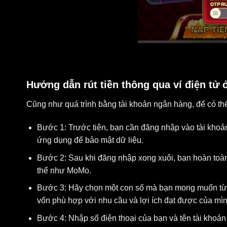
Hướng dẫn rút tiền thông qua ví điện tử
Cũng như quá trình bằng tài khoản ngân hàng, để có thể
Bước 1: Trước tiên, bạn cần đăng nhập vào tài kho
ứng dụng để bảo mật dữ liệu.
Bước 2: Sau khi đăng nhập xong xuôi, bạn hoàn toàn 
thể như MoMo.
Bước 3: Hãy chọn một con số mà bạn mong muốn từ c
vốn phù hợp với nhu cầu và lợi ích đạt được của mìn
Bước 4: Nhập số điện thoại của bạn và tên tài khoản v