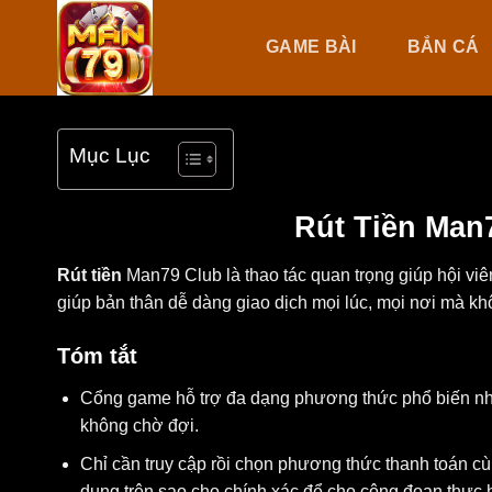
Bỏ
qua
GAME BÀI
BẮN CÁ
nội
dung
Mục Lục
Rút Tiền Man
Rút tiền
Man79 Club là thao tác quan trọng giúp hội viê
giúp bản thân dễ dàng giao dịch mọi lúc, mọi nơi mà kh
Tóm tắt
Cổng game hỗ trợ đa dạng phương thức phổ biến như 
không chờ đợi.
Chỉ cần truy cập rồi chọn phương thức thanh toán cù
dung trên sao cho chính xác để cho công đoạn thực 