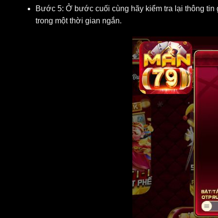
Bước 5: Ở bước cuối cùng hãy kiểm tra lại thông tin 
trong một thời gian ngắn.