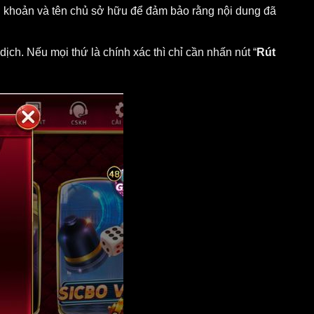
ài khoản và tên chủ sở hữu để đảm bảo rằng nội dung đã
ịch. Nếu mọi thứ là chính xác thì chỉ cần nhấn nút “
Rút