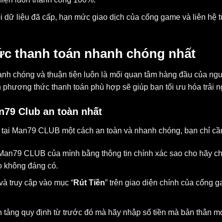
 mọi dữ liệu đã cấp, hạn mức giao dịch của cổng game và liên 
ức thanh toán nhanh chóng nhất
hanh chóng và thuận tiện luôn là mối quan tâm hàng đầu của ng
ọn phương thức thanh toán phù hợp sẽ giúp bạn tối ưu hóa trải
n79 Club an toàn nhất
 tại Man79 CLUB một cách an toàn và nhanh chóng, bạn chỉ cầ
 Man79 CLUB của mình bằng thông tin chính xác sao cho hãy c
o không đáng có.
và truy cập vào mục “
Rút Tiền
” trên giao diện chính của cổng 
 tảng quy định từ trước đó mà hãy nhập số tiền mà bản thân 