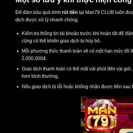
Để đảm bảo quá trình
rút tiền
tại Man79 CLUB luôn được
dịch được xử lý nhanh chóng.
Kiểm tra thông tin tài khoản trước khi hoàn tất để đả
cũng có thể khiến giao dịch bị hủy bỏ.
Mỗi phương thức thanh toán sẽ có một hạn mức tối thi
2.000.000đ.
Giao dịch thanh toán có thể mất vài phút đến vài giờ
hơn bình thường.
Nếu giao dịch bị lỗi hoặc không nhận được tiền sau 