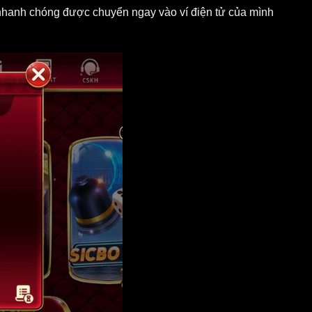
ẽ nhanh chóng được chuyển ngay vào ví điện tử của mình