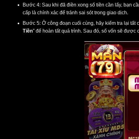
Bước 4: Sau khi đã điền xong số tiền cần lấy, bạn 
cấp là chính xác để tránh sai sót trong giao dịch.
Bước 5: Ở công đoạn cuối cùng, hãy kiểm tra lại tất c
Tiền
” để hoàn tất quá trình. Sau đó, số vốn sẽ được 