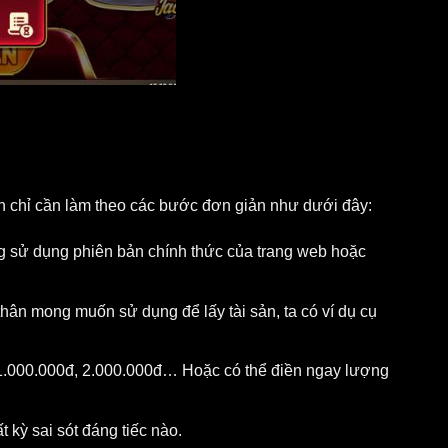
ạn chỉ cần làm theo các bước đơn giản như dưới đây:
 sử dụng phiên bản chính thức của trang web hoặc
thân mong muốn sử dụng để lấy tài sản, ta có ví dụ cụ
 1.000.000đ, 2.000.000đ… Hoặc có thể điền ngay lượng
 kỳ sai sót đáng tiếc nào.