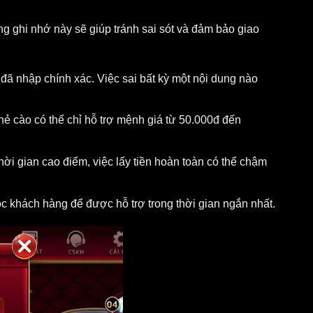
 ghi nhớ này sẽ giúp tránh sai sót và đảm bảo giao
à đã nhập chính xác. Việc sai bất kỳ một nội dung nào
hẻ cào có thể chỉ hỗ trợ mệnh giá từ 50.000đ đến
hời gian cao điểm, việc lấy tiền hoàn toàn có thể chậm
óc khách hàng để được hỗ trợ trong thời gian ngắn nhất.