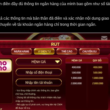
cần điền đầy đủ thông tin ngân hàng của mình bao gồm như số t
ả các thông tin mà bản thân đã điền và xác nhận nội dung giao d
chuyển về tài khoản ngân hàng chỉ trong thời gian ngắn.