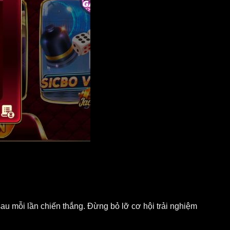
au mỗi lần chiến thắng. Đừng bỏ lỡ cơ hội trải nghiệm