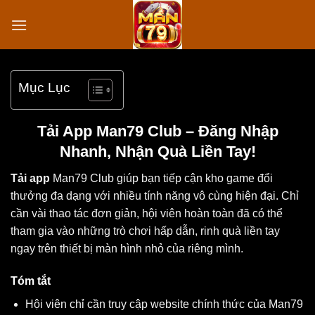
Bỏ
qua
nội
dung
Mục Lục
Tải App Man79 Club – Đăng Nhập
Nhanh, Nhận Quà Liền Tay!
Tải app
Man79 Club giúp bạn tiếp cận kho game đổi
thưởng đa dạng với nhiều tính năng vô cùng hiện đại. Chỉ
cần vài thao tác đơn giản, hội viên hoàn toàn đã có thể
tham gia vào những trò chơi hấp dẫn, rinh quà liền tay
ngay trên thiết bị màn hình nhỏ của riêng mình.
Tóm tắt
Hội viên chỉ cần truy cập website chính thức của Man79