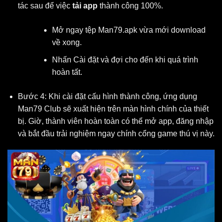
tác sau để việc
tải app
thành công 100%.
Mở ngay tệp Man79.apk vừa mới download
về xong.
Nhấn Cài đặt và đợi cho đến khi quá trình
hoàn tất.
Bước 4: Khi cài đặt cấu hình thành công, ứng dụng
Man79 Club sẽ xuất hiện trên màn hình chính của thiết
bị. Giờ, thành viên hoàn toàn có thể mở app, đăng nhập
và bắt đầu trải nghiệm ngay chính cổng game thú vị này.