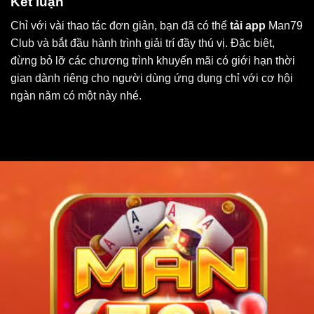
Kết luận
Chỉ với vài thao tác đơn giản, bạn đã có thể
tải app
Man79
Club và bắt đầu hành trình giải trí đầy thú vị. Đặc biệt,
đừng bỏ lỡ các chương trình khuyến mãi có giới hạn thời
gian dành riêng cho người dùng ứng dụng chỉ với cơ hội
ngàn năm có một này nhé.