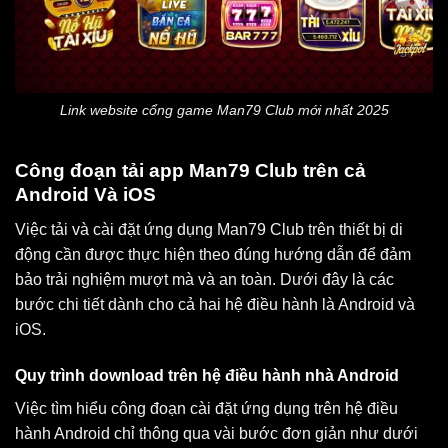
Link website cổng game Man79 Club mới nhất 2025
Công đoạn tải app Man79 Club trên cả
Android Và iOS
Việc tải và cài đặt ứng dụng Man79 Club trên thiết bị di
động cần được thực hiện theo đúng hướng dẫn để đảm
bảo trải nghiệm mượt mà và an toàn. Dưới đây là các
bước chi tiết dành cho cả hai hệ điều hành là Android và
iOS.
Quy trình download trên hệ điều hành nhà Android
Việc tìm hiểu công đoạn cài đặt ứng dụng trên hệ điều
hành Android chỉ thông qua vài bước đơn giản như dưới