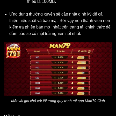
thiểu là 100MB.
Ứng dụng thường xuyên sẽ cập nhật định kỳ để cải
thiện hiệu suất và bảo mật. Bởi vậy nên thành viên nên
kiểm tra phiên bản mới nhất trên trang tải chính thức để
đảm bảo sẽ có một trải nghiệm tốt nhất.
Một vài ghi chú cốt lõi trong quy trình tải app Man79 Club