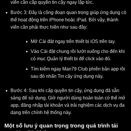
viên cần cấp quyền tin cậy ngay lập tức.
Bước 3: Đây là công đoạn quan trọng giúp ứng dụng có
thể hoạt động trên iPhone hoặc iPad. Bởi vậy, thành
viên cần phải thực hiện như sau đây:
Mở Cài đặt ngay trên thiết bị iOS trên tay.
Vào Cài đặt chung rồi lướt xuống cho đến khi
có mục Quản lý thiết bị để click vào đó.
Tìm kiếm ngay Man79 Club phiên bản app rồi
sau đó nhấn Tin cậy ứng dụng này.
Bước 4: Sau khi cấp quyền tin cậy, ứng dụng đã sẵn
sàng để sử dụng. Giờ người dùng hoàn toàn có thể mở
app, đăng nhập tài khoản và trải nghiệm các dịch vụ đa
dạng trên chính hệ thống này.
Một số lưu ý quan trọng trong quá trình tải