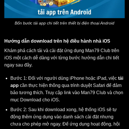
Bốn bước tải app chi tiết trên thiết bị điện thoại Android
Hướng dẫn download trên hệ điều hành nhà iOS
Khám phá cách tải và cài đặt ứng dụng Man79 Club trên
iOS một cách dễ dàng với từng bước hướng dẫn chi tiết
ngay sau đây.
Bước 1: Đối với người dùng iPhone hoặc iPad, việc
tải
app
cần thực hiện thông qua trình duyệt Safari để đảm
bảo tương thích. Truy cập link vào Man79 Club và chọn
mục Download cho iOS.
Bước 2: Sau khi download xong, hệ thống iOS sẽ tự
động thêm ứng dụng vào danh sách cài đặt nhưng
chưa cho phép mở ngay. Để ứng dụng hoạt động, hội