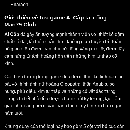
Pharaoh.
Giới thiệu về tựa game Ai Cập tại cổng
Man79 Club
Ai Cập
đã gây ấn tượng mạnh thành viên với thiết kế đậm
chất cổ đại, tái hiện chân thực không gian huyền bí. Toàn
bộ giao diện được bao phủ bởi tông vàng rực rỡ, được lấy
cảm hứng từ ánh hoàng hôn trên những kim tự tháp cổ
kính.
Các biểu tượng trong game đều được thiết kế tinh xảo, nổi
bật với hình ảnh nữ hoàng Cleopatra, thần Anubis, bọ
hung, phù điêu, kim tự tháp và những cổ vật đặc trưng.
Từng chi tiết nhỏ đều được chăm chút kỹ lưỡng, tạo cảm
giác như đang bước vào hành trình truy tìm kho báu ngàn
năm tuổi.
Khung quay của thể loại này bao gồm 5 cột với bố cục cân